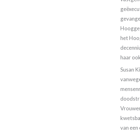
geëxecu
gevangen
Hoogger
het Hoo
decenniu
haar ook
Susan Ki
vanwege 
mensenre
doodstra
Vrouwen
kwetsbar
van een 