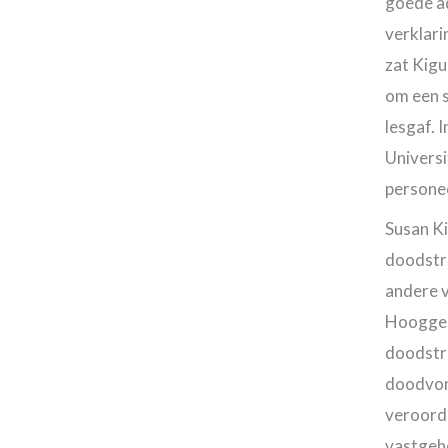
goede ad
verklari
zat Kigu
om een s
lesgaf. 
Universi
personee
Susan Ki
doodstr
andere v
Hoogger
doodstra
doodvonn
veroord
vastgeho