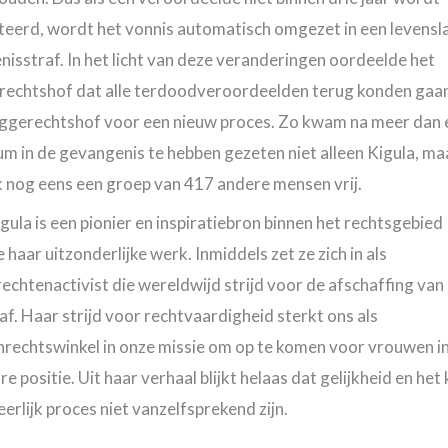
teerd, wordt het vonnis automatisch omgezet in een levensl
isstraf. In het licht van deze veranderingen oordeelde het
echtshof dat alle terdoodveroordeelden terug konden gaa
ggerechtshof voor een nieuw proces. Zo kwam na meer dan 
m in de gevangenis te hebben gezeten niet alleen Kigula, m
 nog eens een groep van 417 andere mensen vrij.
gula is een pionier en inspiratiebron binnen het rechtsgebied
haar uitzonderlijke werk. Inmiddels zet ze zich in als
chtenactivist die wereldwijd strijd voor de afschaffing van
f. Haar strijd voor rechtvaardigheid sterkt ons als
rechtswinkel in onze missie om op te komen voor vrouwen i
e positie. Uit haar verhaal blijkt helaas dat gelijkheid en het 
eerlijk proces niet vanzelfsprekend zijn.