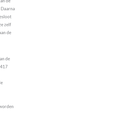
van de
. Daarna
besloot
e zelf
aan de
van de
 417
de
 worden