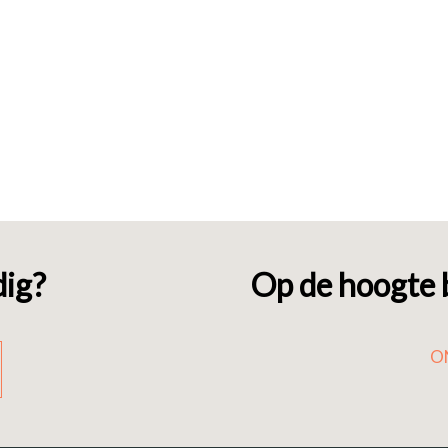
dig?
Op de hoogte b
O