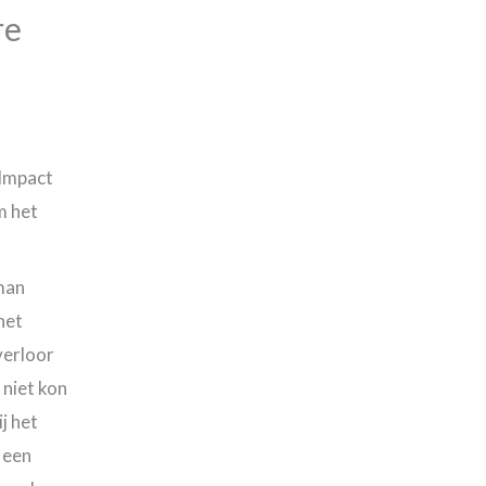
re
 Impact
m het
man
 het
verloor
 niet kon
j het
 een