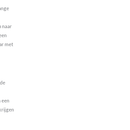
ange
n naar
een
aar met
 de
n een
krijgen