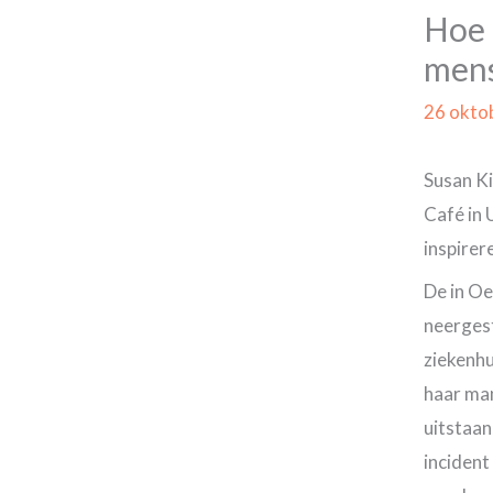
Hoe 
mens
26 okto
Susan Ki
Café in 
inspirer
De in O
neergest
ziekenhu
haar man
uitstaan
incident