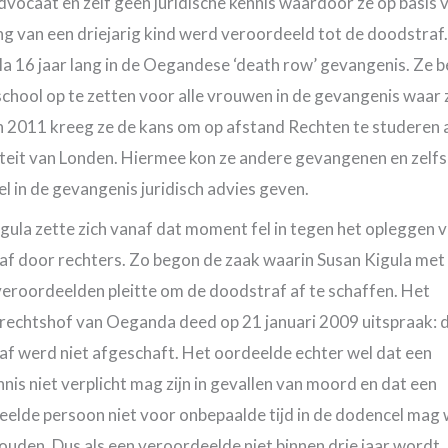
vocaat en zelf geen juridische kennis waardoor ze op basis 
ng van een driejarig kind werd veroordeeld tot de doodstraf
la 16 jaar lang in de Oegandese ‘death row’ gevangenis. Ze 
chool op te zetten voor alle vrouwen in de gevangenis waar z
In 2011 kreeg ze de kans om op afstand Rechten te studeren 
teit van Londen. Hiermee kon ze andere gevangenen en zelfs
l in de gevangenis juridisch advies geven.
gula zette zich vanaf dat moment fel in tegen het opleggen 
af door rechters. Zo begon de zaak waarin Susan Kigula met
eroordeelden pleitte om de doodstraf af te schaffen. Het
echtshof van Oeganda deed op 21 januari 2009 uitspraak: 
f werd niet afgeschaft. Het oordeelde echter wel dat een
is niet verplicht mag zijn in gevallen van moord en dat een
eelde persoon niet voor onbepaalde tijd in de dodencel mag
uden. Dus als een veroordeelde niet binnen drie jaar wordt