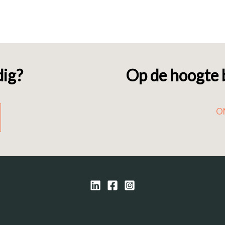
dig?
Op de hoogte b
O