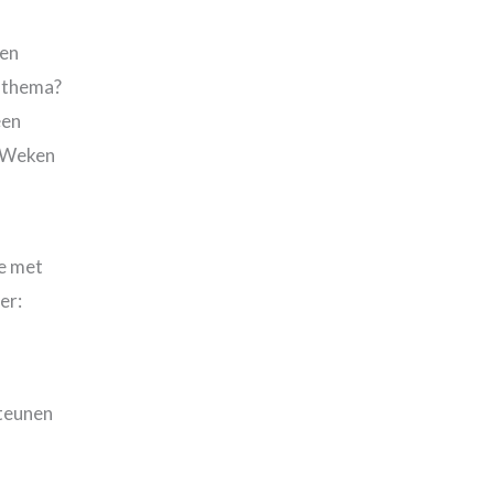
ken
e thema?
een
e Weken
ie met
er:
steunen