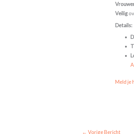
Vrouwen
Veilig
ov
Details:
D
T
L
A
Meld je 
←
Vorige Bericht