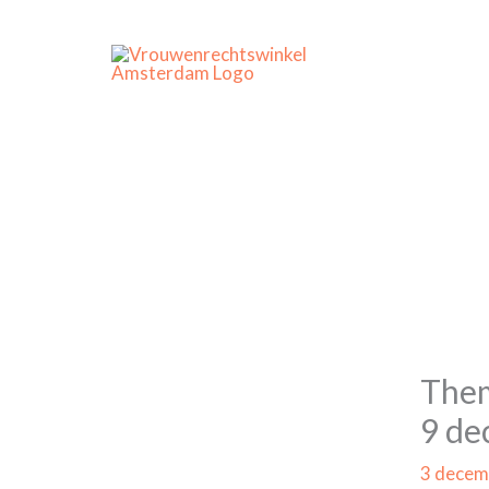
Ga
naar
de
inhoud
Them
9 de
3 decem