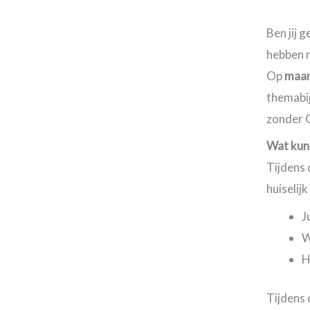
Ben jij 
hebben m
Op
maan
themabi
zonder 
Wat kun
Tijdens 
huiselij
J
W
H
Tijdens