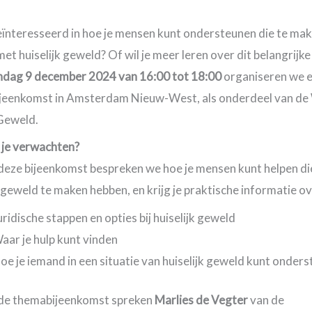
geïnteresseerd in hoe je mensen kunt ondersteunen die te ma
et huiselijk geweld? Of wil je meer leren over dit belangrijk
dag 9 december 2024 van 16:00 tot 18:00
organiseren we 
jeenkomst in Amsterdam Nieuw-West, als onderdeel van d
Geweld.
 je verwachten?
deze bijeenkomst bespreken we hoe je mensen kunt helpen d
k geweld te maken hebben, en krijg je praktische informatie ov
uridische stappen en opties bij huiselijk geweld
aar je hulp kunt vinden
oe je iemand in een situatie van huiselijk geweld kunt onder
 de themabijeenkomst spreken
Marlies de Vegter
van de