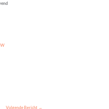
jvend
 KW
Volgende Bericht
→