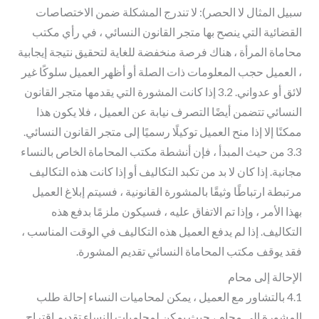
سبيل المثال لا الحصر): لا تندرج المشكلة ضمن الاختصاصات
القضائية التي ينصح بها متجر القانون النسائي ، في رأي مكتب
محاماة المرأة ، هناك فرصة منخفضة للغاية لتحقيق نتيجة إيجابية
، العميل حجب المعلومات ذات الصلة أو أظهر العميل سلوكًا غير
لائق أو عدواني. 3.2 إذا كانت المشورة التي يقدمها متجر القانون
النسائي تتضمن أيضًا التصرف نيابة عن العميل ، فلا يكون هذا
ممكنًا إلا إذا منح العميل توكيلًا رسميًا إلى متجر القانون النسائي.
3.3 من حيث المبدأ ، فإن أنشطة مكتب المحاماة الخاص بالنساء
مجانية. إذا كان لا بد من تكبد التكاليف أو إذا كانت هذه التكاليف
مرتبطة ارتباطًا وثيقًا بالمشورة القانونية ، فسيتم إبلاغ العميل
بهذا الأمر ، وإذا تم الاتفاق عليه ، فسيكون ملزمًا بدفع هذه
التكاليف. إذا لم يدفع العميل هذه التكاليف في الوقت المناسب ،
فقد يوقف مكتب المحاماة النسائي تقديم المشورة.
الإحالة إلى محام
4.1 بالتشاور مع العميل ، يمكن لمحاميات النساء إحالة طلب
المشورة إلى محام ، حيث يمكن لمحاميات النساء تقديم اقتراح