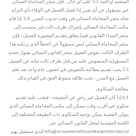
المتعمد أو النية. 5.3 على أي حال ، فإن متجر المحاماة النسائي
غير مسؤول عن أي ضرر إذا فشل العميل في الوفاء بأي التزام
تجاه متجر المحاماة النسائي في وقت حدوث الضرر. 5.4. إذا قام
مكتب المحاماة النسائي بإشراك طرف ثالث غير منتسب إلى
متجر النساء القانوني فيما يتعلق بتقديم المشورة للعميل ، فإن
متجر المحاماة النسائي ليس مسؤولاً عن الخطأ الذي يرتكبه هذا
الطرف الثالث. يفوض العميل متجر القانون النسائي بقبول تحديد
المسؤولية المنصوص عليه من قبل طرف ثالث نيابة عن العميل.
5.5 يجب تقديم مطالبة بالتعويض في غضون عام واحد بعد علم
العميل مع الضرر ، تحت طائلة سقوط الحق في القيام بذلك.
معالجة الشكاوى
6.1 إذا كان العميل غير راضٍ عن النصيحة ، فيجب عليه تقديم
شكوى في أقرب وقت ممكن إلى مكتب المحاماة النسائي الذي
يتولى القضية. يمكن توجيه الشكاوى ذات الطبيعة المختلفة إلى
اللجنة التنفيذية لمحل القانون النسائي عبر
info@vrouwenrechtswinkelamsterdam.nl الذي سيتصل بهم