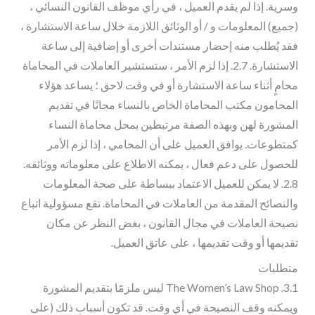
وسرية. إذا لم يقدم العميل ، في رأي موظف القانون النسائي ،
(جميع) المعلومات و / أو الوثائق اللازمة خلال ساعة الاستشارة ،
فقد يُطلب منه إحضار مستندات أخرى أو إضافية إلى ساعة
الاستشارة. 2.7. إذا لزم الأمر ، ستستشير العاملات في المحاماة
محامٍ أثناء ساعة الاستشارة أو في وقت لاحق ؛ يساعد هؤلاء
المحامون مكتب المحاماة الخاص بالنساء مجانًا في تقديم
المشورة لهن وبهذه الصفة مرتبطين بمحل محاماة النساء
كمتطوعات. يوافق العميل على أن المحامي ، إذا لزم الأمر
للحصول على دعم فعال ، يمكنه الاطلاع على معلوماته ووثائقه.
2.8. لا يمكن للعميل الاعتماد ببساطة على صحة المعلومات
والنصائح المقدمة من العاملات في المحاماة. تقع مسؤولية اتباع
نصيحة العاملات في مجال القانون ، بغض النظر عن مكان
تقديمها أو وقت تقديمها ، على عاتق العميل.
متطلبات
3.1. The Women’s Law Shop ليس ملزمًا بتقديم المشورة
ويمكنه وقف النصيحة في أي وقت. قد تكون أسباب ذلك (على