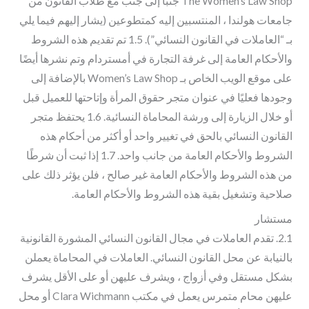
The Women’s Law Shop جنبًا إلى جنب مع طلاب القانون من
جامعات هولندا ، المنتسبين إليه كمتطوعين (يشار إليهم فيما يلي
بـ “العاملات في القانون النسائي”). 1.5 تم تقديم هذه الشروط
والأحكام العامة إلى غرفة التجارة في أمستردام وتم نشرها أيضًا
على موقع الويب الخاص بـ Women’s Law Shop بالإضافة إلى
وجودها فعليًا في عنوان متجر حقوق المرأة وإتاحتها للعميل قبل
أو خلال الزيارة إلى ورشة المحاماة النسائية. 1.6 يحتفظ متجر
القانون النسائي بالحق في تغيير واحد أو أكثر من أحكام هذه
الشروط والأحكام العامة من جانب واحد. 1.7 إذا ثبت أن شرطًا
من هذه الشروط والأحكام العامة غير صالح ، فلن يؤثر ذلك على
صلاحية وتشغيل بقية هذه الشروط والأحكام العامة.
مستشار
2.1. تقدم العاملات في مجال القانون النسائي المشورة القانونية
بالنيابة عن محل القانون النسائي. العاملات في المحاماة يعملن
بشكل مستقل وفي أزواج ، ويشرف عليهن أو على الأقل يشرف
عليهن محام متمرس يعمل في مكتب Clara Wichmann أو محل