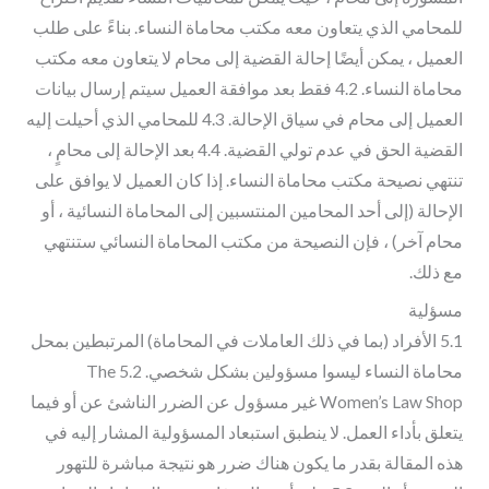
للمحامي الذي يتعاون معه مكتب محاماة النساء. بناءً على طلب
العميل ، يمكن أيضًا إحالة القضية إلى محام لا يتعاون معه مكتب
محاماة النساء. 4.2 فقط بعد موافقة العميل سيتم إرسال بيانات
العميل إلى محام في سياق الإحالة. 4.3 للمحامي الذي أحيلت إليه
القضية الحق في عدم تولي القضية. 4.4 بعد الإحالة إلى محامٍ ،
تنتهي نصيحة مكتب محاماة النساء. إذا كان العميل لا يوافق على
الإحالة (إلى أحد المحامين المنتسبين إلى المحاماة النسائية ، أو
محام آخر) ، فإن النصيحة من مكتب المحاماة النسائي ستنتهي
مع ذلك.
مسؤلية
5.1 الأفراد (بما في ذلك العاملات في المحاماة) المرتبطين بمحل
محاماة النساء ليسوا مسؤولين بشكل شخصي. 5.2 The
Women’s Law Shop غير مسؤول عن الضرر الناشئ عن أو فيما
يتعلق بأداء العمل. لا ينطبق استبعاد المسؤولية المشار إليه في
هذه المقالة بقدر ما يكون هناك ضرر هو نتيجة مباشرة للتهور