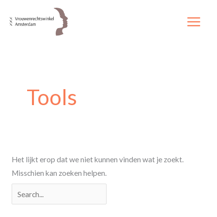
Ga
naar
de
inhoud
Zoek
naar:
Tools
Het lijkt erop dat we niet kunnen vinden wat je zoekt.
Misschien kan zoeken helpen.