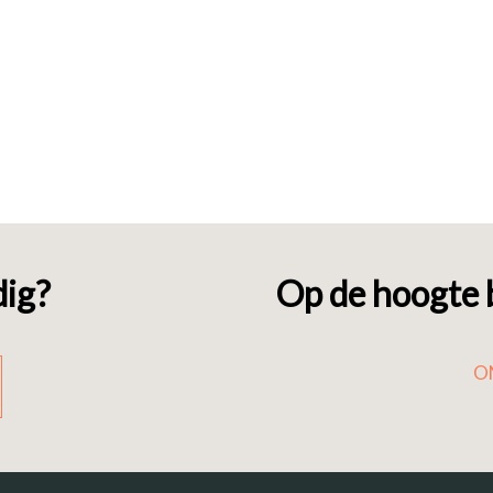
dig?
Op de hoogte b
O