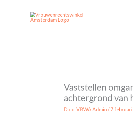
Ga
naar
de
inhoud
Vaststellen omgan
achtergrond van 
Door
VRWA Admin
/
7 februar